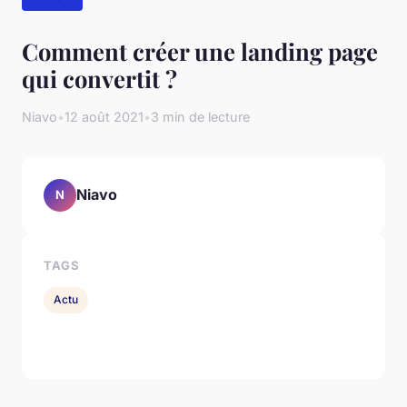
Comment créer une landing page
qui convertit ?
Niavo
•
12 août 2021
•
3 min de lecture
Niavo
N
TAGS
Actu