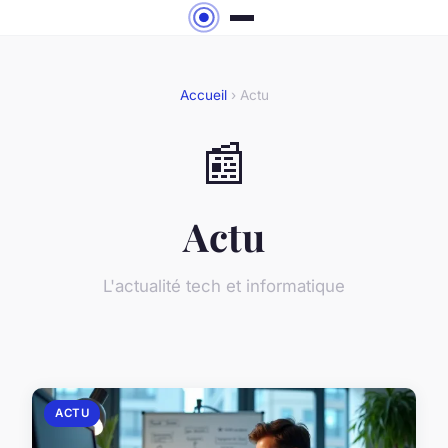
Accueil
› Actu
📰
Actu
L'actualité tech et informatique
ACTU