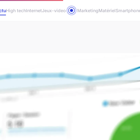
ctu
High tech
Internet
Jeux-video
Marketing
Matériel
Smartphon