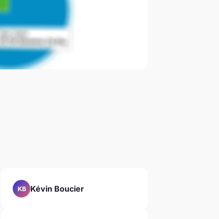
Kévin Boucier
KB