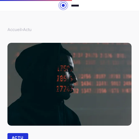
Accueil
›
Actu
ACTU