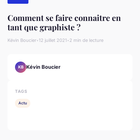
Comment se faire connaitre en
tant que graphiste ?
Kévin Boucier
•
12 juillet 2021
•
2 min de lecture
Kévin Boucier
KB
TAGS
Actu