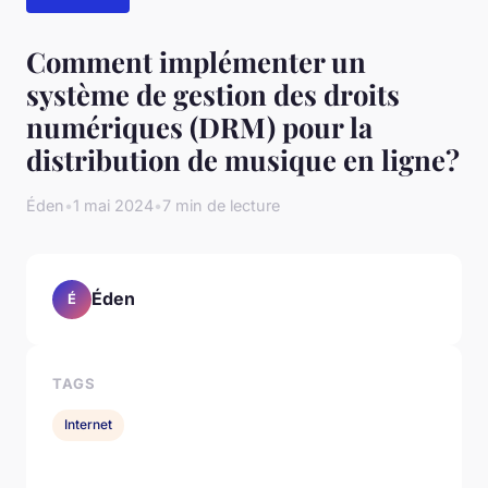
Comment implémenter un
système de gestion des droits
numériques (DRM) pour la
distribution de musique en ligne?
Éden
•
1 mai 2024
•
7 min de lecture
Éden
É
TAGS
Internet