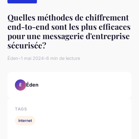
Quelles méthodes de chiffrement
end-to-end sont les plus efficaces
pour une messagerie d'entreprise
sécurisée?
Éden
•
1 mai 2024
•
6 min de lecture
Éden
É
TAGS
Internet