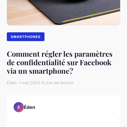
SMARTPHONES
Comment régler les paramètres
de confidentialité sur Facebook
via un smartphone?
Éden
•
1 mai 2024
•
5 min de lecture
Éden
É