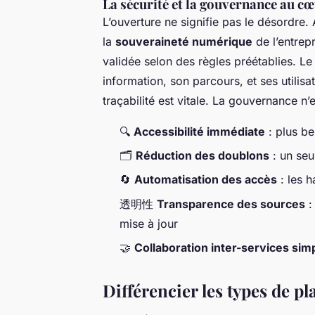
La sécurité et la gouvernance au c
L’ouverture ne signifie pas le désordre
la
souveraineté numérique
de l’entrep
validée selon des règles préétablies. L
information, son parcours, et ses utilis
traçabilité est vitale. La gouvernance n’e
🔍
Accessibilité immédiate
: plus be
🗂️
Réduction des doublons
: un seu
🔄
Automatisation des accès
: les h
透明性
Transparence des sources
:
mise à jour
🤝
Collaboration inter-services simp
Différencier les types de p