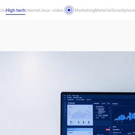
ctu
High tech
Internet
Jeux-video
Marketing
Matériel
Smartphon