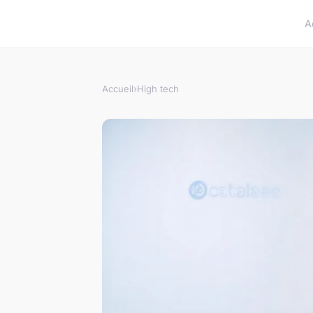
A
Accueil
›
High tech