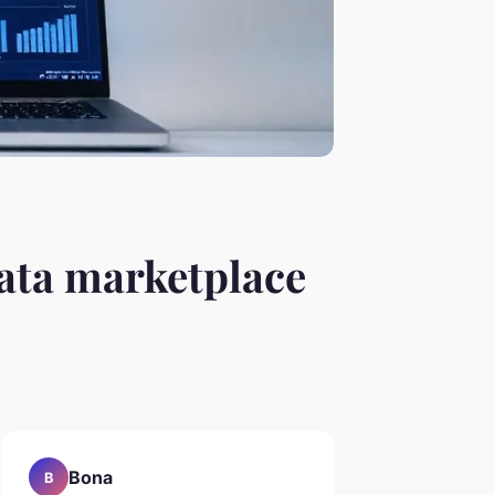
data marketplace
Bona
B